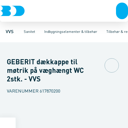
Rør & fittings
Toiletter, sæder og cisterner
Høje Indbygnings elementer
Pressfittings & rør
Lave Indbygnings elementer
Vaske
Kuglehaner & ventiler
Armaturer
Brusere
Baderum
Afløb 
Hjør
VVS
Sanitet
Indbygningselementer & tilbehør
Tilbehør & re
GEBERIT dækkappe til
møtrik på væghængt WC
2stk. - VVS
VARENUMMER
617870200