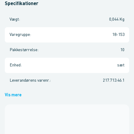
Specifikationer
Vægt
:
0,044 Kg
Varegruppe
:
18-153
Pakkestørrelse
:
10
Enhed
:
sæt
Leverandørens varenr.
:
217.713.46.1
Vis mere