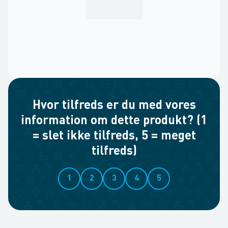
Hvor tilfreds er du med vores
information om dette produkt? (1
= slet ikke tilfreds, 5 = meget
tilfreds)
1
2
3
4
5