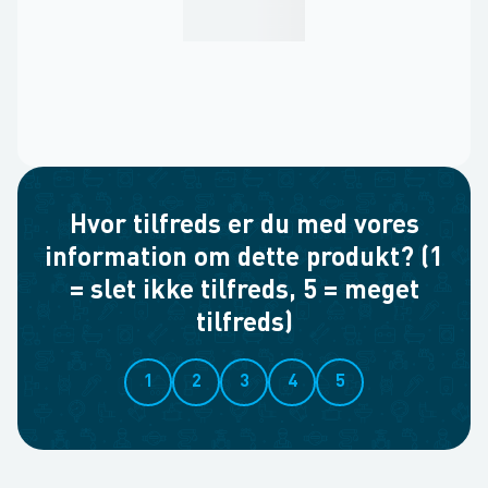
Hvor tilfreds er du med vores
information om dette produkt? (1
= slet ikke tilfreds, 5 = meget
tilfreds)
1
2
3
4
5