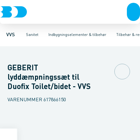
Rør & fittings
Toiletter, sæder og cisterner
Høje Indbygnings elementer
Pressfittings & rør
Lave Indbygnings elementer
Vaske
Kuglehaner & ventiler
Armaturer
Brusere
Baderum
Afløb 
Hjør
VVS
Sanitet
Indbygningselementer & tilbehør
Tilbehør & re
GEBERIT
lyddæmpningssæt til
Duofix Toilet/bidet - VVS
VARENUMMER
617866150