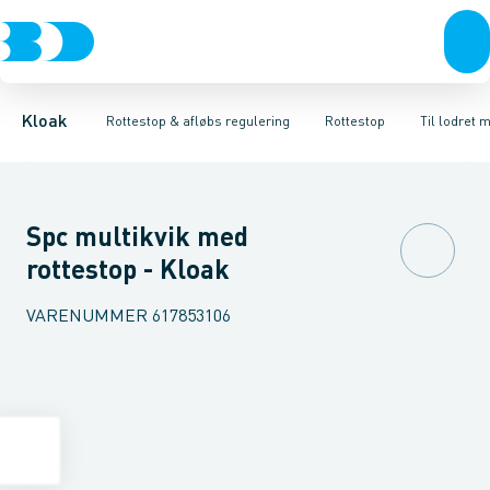
Rør & fittings
Højvands lukkere
Til lodret montering
Brønde
Afløbs regulering
Til vandret montering
Brøndgods
Linjeafvanding
Rottestop
Tilbehør til rottesi
Tanke, miniren
Kloak
Rottestop & afløbs regulering
Rottestop
Til lodret 
Spc multikvik med
rottestop - Kloak
VARENUMMER
617853106