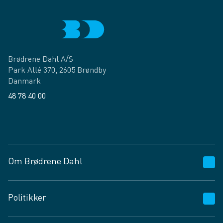
Brødrene Dahl A/S
Park Allé 370, 2605 Brøndby
Danmark
48 78 40 00
Facebook
LinkedIn
Om Brødrene Dahl
Kundeservice
Politikker
Vagttelefon 30 10 89 89
Spørgsmål og svar
Salgs- og leveringsbetingelser