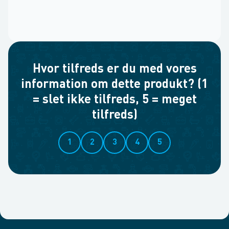
Hvor tilfreds er du med vores
information om dette produkt? (1
= slet ikke tilfreds, 5 = meget
tilfreds)
1
2
3
4
5