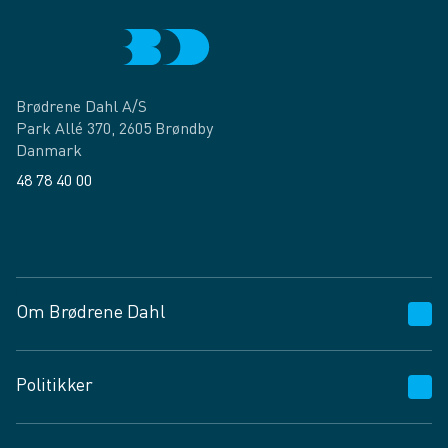
Brødrene Dahl A/S
Park Allé 370, 2605 Brøndby
Danmark
48 78 40 00
Facebook
LinkedIn
Om Brødrene Dahl
Kundeservice
Politikker
Vagttelefon 30 10 89 89
Spørgsmål og svar
Salgs- og leveringsbetingelser