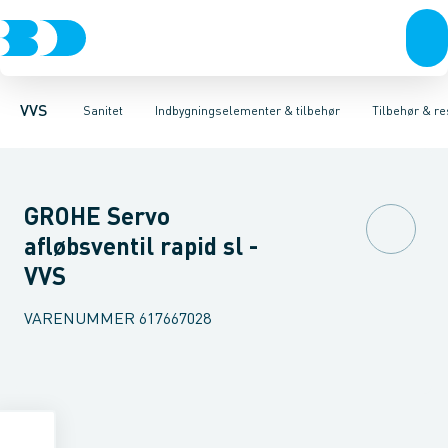
Rør & fittings
Toiletter, sæder og cisterner
Høje Indbygnings elementer
Pressfittings & rør
Lave Indbygnings elementer
Vaske
Kuglehaner & ventiler
Armaturer
Brusere
Baderum
Afløb 
Hjør
VVS
Sanitet
Indbygningselementer & tilbehør
Tilbehør & re
GROHE Servo
afløbsventil rapid sl -
VVS
VARENUMMER
617667028