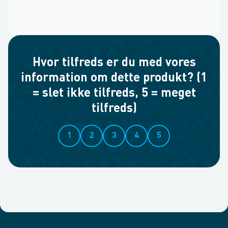
Hvor tilfreds er du med vores
information om dette produkt? (1
= slet ikke tilfreds, 5 = meget
tilfreds)
1
2
3
4
5