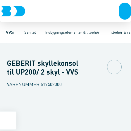
Rør & fittings
Toiletter, sæder og cisterner
Høje Indbygnings elementer
Pressfittings & rør
Lave Indbygnings elementer
Vaske
Kuglehaner & ventiler
Armaturer
Brusere
Baderum
Afløb 
Hjør
VVS
Sanitet
Indbygningselementer & tilbehør
Tilbehør & re
GEBERIT skyllekonsol
til UP200/ 2 skyl - VVS
VARENUMMER
617502300