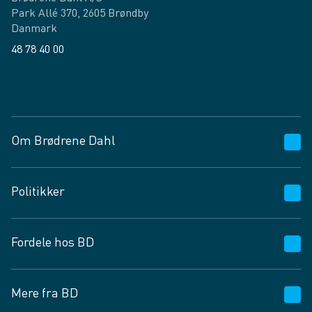
Park Allé 370, 2605 Brøndby
Danmark
48 78 40 00
Facebook
LinkedIn
Om Brødrene Dahl
Kundeservice
Politikker
Vagttelefon 30 10 89 89
Spørgsmål og svar
Salgs- og leveringsbetingelser
Fordele hos BD
Job og karriere
Privatlivspolitik
Fødevarekontrolrapport
Cookies
24/7
Mere fra BD
Vilkår og betingelser
BD app