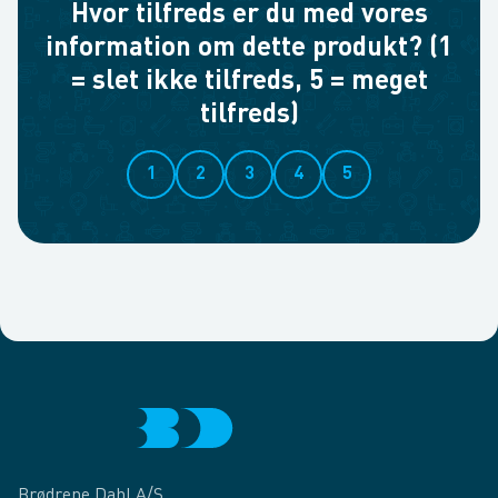
Hvor tilfreds er du med vores
information om dette produkt? (1
= slet ikke tilfreds, 5 = meget
tilfreds)
1
2
3
4
5
Brødrene Dahl A/S