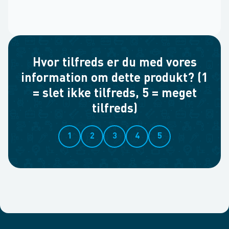
Hvor tilfreds er du med vores
information om dette produkt? (1
= slet ikke tilfreds, 5 = meget
tilfreds)
1
2
3
4
5