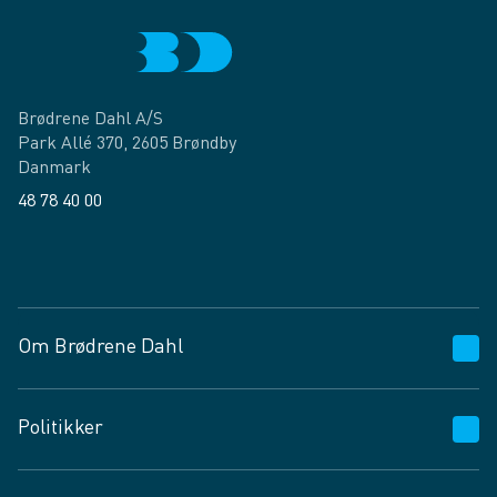
Brødrene Dahl A/S
Park Allé 370, 2605 Brøndby
Danmark
48 78 40 00
Facebook
LinkedIn
Om Brødrene Dahl
Kundeservice
Politikker
Vagttelefon 30 10 89 89
Spørgsmål og svar
Salgs- og leveringsbetingelser