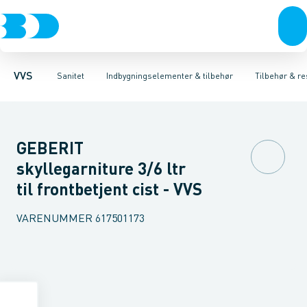
Rør & fittings
Toiletter, sæder og cisterner
Høje Indbygnings elementer
Pressfittings & rør
Lave Indbygnings elementer
Vaske
Kuglehaner & ventiler
Armaturer
Brusere
Baderum
Afløb 
Hjør
VVS
Sanitet
Indbygningselementer & tilbehør
Tilbehør & re
GEBERIT
skyllegarniture 3/6 ltr
til frontbetjent cist - VVS
VARENUMMER
617501173