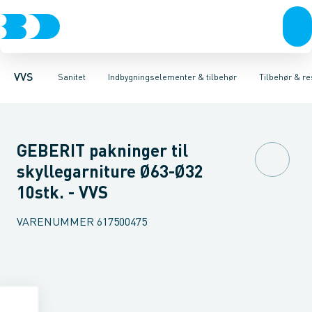
Rør & fittings
Toiletter, sæder og cisterner
Høje Indbygnings elementer
Pressfittings & rør
Lave Indbygnings elementer
Vaske
Kuglehaner & ventiler
Armaturer
Brusere
Baderum
Afløb 
Hjør
VVS
Sanitet
Indbygningselementer & tilbehør
Tilbehør & re
GEBERIT pakninger til
skyllegarniture Ø63-Ø32
10stk. - VVS
VARENUMMER
617500475