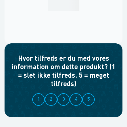
Hvor tilfreds er du med vores
information om dette produkt? (1
= slet ikke tilfreds, 5 = meget
tilfreds)
1
2
3
4
5