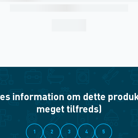
es information om dette produkt? 
meget tilfreds)
1
2
3
4
5