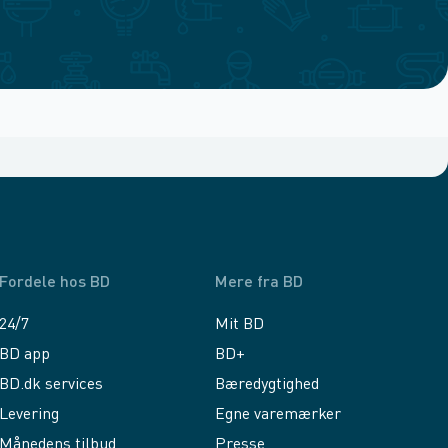
Fordele hos BD
Mere fra BD
24/7
Mit BD
BD app
BD+
BD.dk services
Bæredygtighed
Levering
Egne varemærker
Månedens tilbud
Presse