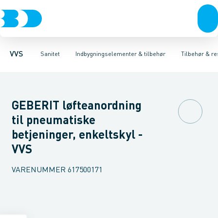
Rør & fittings
Toiletter, sæder og cisterner
Høje Indbygnings elementer
Pressfittings & rør
Lave Indbygnings elementer
Vaske
Kuglehaner & ventiler
Armaturer
Brusere
Baderum
Afløb 
Hjør
VVS
Sanitet
Indbygningselementer & tilbehør
Tilbehør & re
GEBERIT løfteanordning
til pneumatiske
betjeninger, enkeltskyl -
VVS
VARENUMMER
617500171