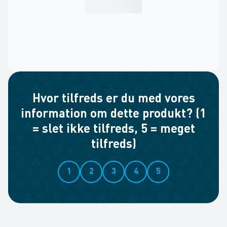
Hvor tilfreds er du med vores
information om dette produkt? (1
= slet ikke tilfreds, 5 = meget
tilfreds)
1
2
3
4
5