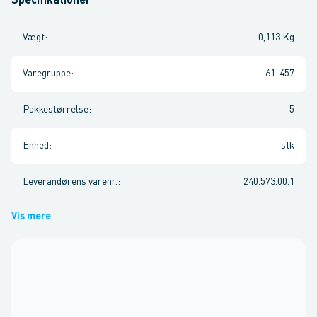
Specifikationer
Vægt
:
0,113 Kg
Varegruppe
:
61-457
Pakkestørrelse
:
5
Enhed
:
stk
Leverandørens varenr.
:
240.573.00.1
Vis mere