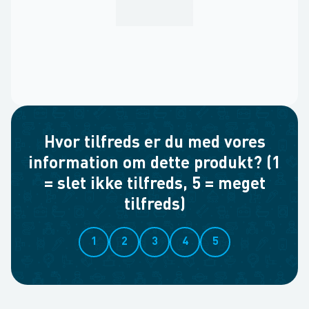
Hvor tilfreds er du med vores
information om dette produkt? (1
= slet ikke tilfreds, 5 = meget
tilfreds)
1
2
3
4
5