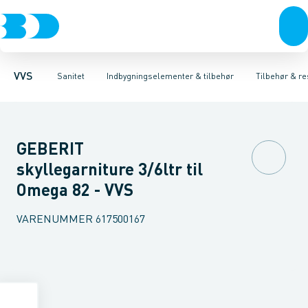
Rør & fittings
Toiletter, sæder og cisterner
Høje Indbygnings elementer
Pressfittings & rør
Lave Indbygnings elementer
Vaske
Kuglehaner & ventiler
Armaturer
Brusere
Baderum
Afløb 
Hjør
VVS
Sanitet
Indbygningselementer & tilbehør
Tilbehør & re
GEBERIT
skyllegarniture 3/6ltr til
Omega 82 - VVS
VARENUMMER
617500167