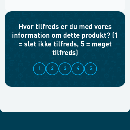
Hvor tilfreds er du med vores
information om dette produkt? (1
= slet ikke tilfreds, 5 = meget
tilfreds)
1
2
3
4
5