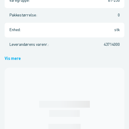
Varegruppe
:
61-250
Pakkestørrelse
:
0
Enhed
:
stk
Leverandørens varenr.
:
43714000
Vis mere