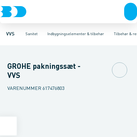
Rør & fittings
Toiletter, sæder og cisterner
Høje Indbygnings elementer
Pressfittings & rør
Lave Indbygnings elementer
Vaske
Kuglehaner & ventiler
Armaturer
Brusere
Baderum
Afløb 
Hjør
VVS
Sanitet
Indbygningselementer & tilbehør
Tilbehør & re
GROHE pakningssæt -
VVS
VARENUMMER
617476803