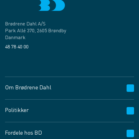
Brødrene Dahl A/S
Park Allé 370, 2605 Brøndby
Danmark
48 78 40 00
Facebook
LinkedIn
Om Brødrene Dahl
Kundeservice
Politikker
Vagttelefon 30 10 89 89
Spørgsmål og svar
Salgs- og leveringsbetingelser
Fordele hos BD
Job og karriere
Privatlivspolitik