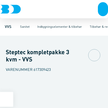
Rør & fittings
Toiletter, sæder og cisterner
Høje Indbygnings elementer
Pressfittings & rør
Lave Indbygnings elementer
Vaske
Kuglehaner & ventiler
Armaturer
Brusere
Baderum
Afløb 
Hjør
VVS
Sanitet
Indbygningselementer & tilbehør
Tilbehør & re
Steptec kompletpakke 3
kvm - VVS
VARENUMMER
617309423