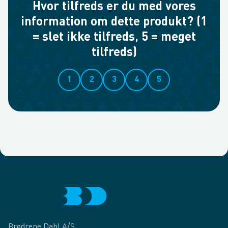
Hvor tilfreds er du med vores
information om dette produkt? (1
= slet ikke tilfreds, 5 = meget
tilfreds)
1
2
3
4
5
Brødrene Dahl A/S