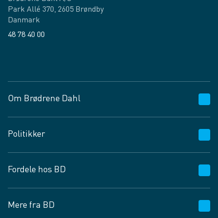
Park Allé 370, 2605 Brøndby
Danmark
48 78 40 00
Facebook
LinkedIn
Om Brødrene Dahl
Kundeservice
Politikker
Vagttelefon 30 10 89 89
Spørgsmål og svar
Salgs- og leveringsbetingelser
Fordele hos BD
Job og karriere
Privatlivspolitik
Fødevarekontrolrapport
Cookies
24/7
Mere fra BD
Vilkår og betingelser
BD app