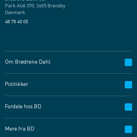
Park Allé 370, 2605 Brøndby
Danmark
48 78 40 00
Facebook
LinkedIn
Om Brødrene Dahl
Kundeservice
Politikker
Vagttelefon 30 10 89 89
Spørgsmål og svar
Salgs- og leveringsbetingelser
Fordele hos BD
Job og karriere
Privatlivspolitik
Fødevarekontrolrapport
Cookies
24/7
Mere fra BD
Vilkår og betingelser
BD app