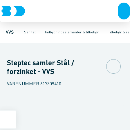
Rør & fittings
Toiletter, sæder og cisterner
Høje Indbygnings elementer
Pressfittings & rør
Lave Indbygnings elementer
Vaske
Kuglehaner & ventiler
Armaturer
Brusere
Baderum
Afløb 
Hjør
VVS
Sanitet
Indbygningselementer & tilbehør
Tilbehør & re
Steptec samler Stål /
forzinket - VVS
VARENUMMER
617309410