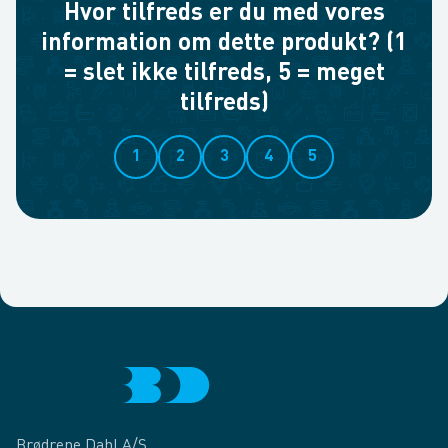
Hvor tilfreds er du med vores
information om dette produkt? (1
= slet ikke tilfreds, 5 = meget
tilfreds)
1
2
3
4
5
Brødrene Dahl A/S