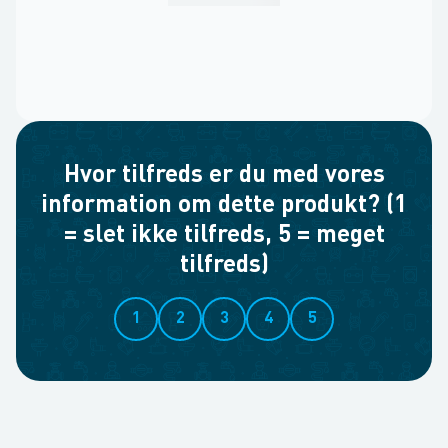
Hvor tilfreds er du med vores
information om dette produkt? (1
= slet ikke tilfreds, 5 = meget
tilfreds)
1
2
3
4
5