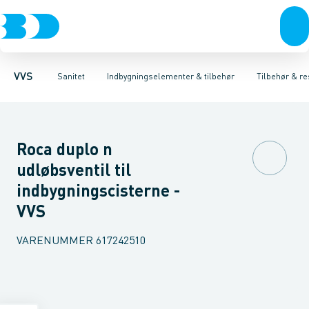
Rør & fittings
Toiletter, sæder og cisterner
Høje Indbygnings elementer
Pressfittings & rør
Lave Indbygnings elementer
Vaske
Kuglehaner & ventiler
Armaturer
Brusere
Baderum
Afløb 
Hjør
VVS
Sanitet
Indbygningselementer & tilbehør
Tilbehør & re
Roca duplo n
udløbsventil til
indbygningscisterne -
VVS
VARENUMMER
617242510