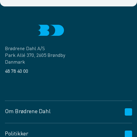
Brødrene Dahl A/S
Park Allé 370, 2605 Brøndby
Danmark
48 78 40 00
Facebook
LinkedIn
Om Brødrene Dahl
Kundeservice
Politikker
Vagttelefon 30 10 89 89