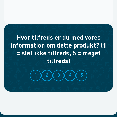
Hvor tilfreds er du med vores
information om dette produkt? (1
= slet ikke tilfreds, 5 = meget
tilfreds)
1
2
3
4
5