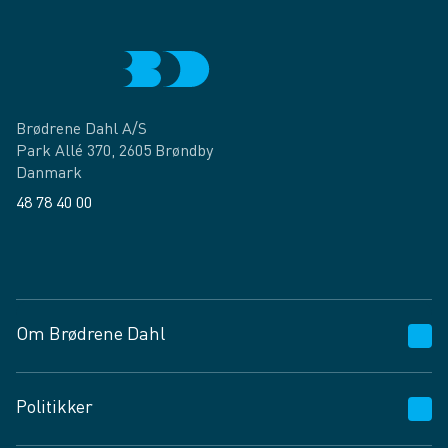
Brødrene Dahl A/S
Park Allé 370, 2605 Brøndby
Danmark
48 78 40 00
Facebook
LinkedIn
Om Brødrene Dahl
Kundeservice
Politikker
Vagttelefon 30 10 89 89