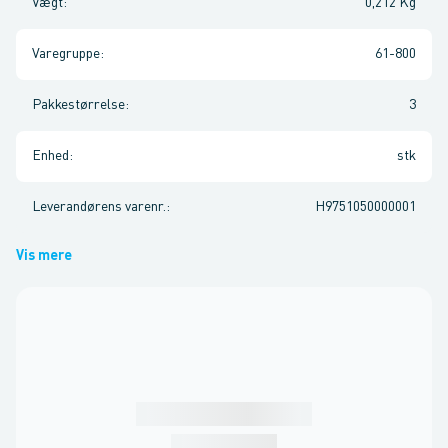
Vægt
:
0,212 Kg
Varegruppe
:
61-800
Pakkestørrelse
:
3
Enhed
:
stk
Leverandørens varenr.
:
H9751050000001
Vis mere