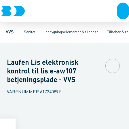
Rør & fittings
Toiletter, sæder og cisterner
Høje Indbygnings elementer
Pressfittings & rør
Lave Indbygnings elementer
Vaske
Kuglehaner & ventiler
Armaturer
Brusere
Baderum
Afløb 
Hjør
VVS
Sanitet
Indbygningselementer & tilbehør
Tilbehør & re
Laufen Lis elektronisk
kontrol til lis e-aw107
betjeningsplade - VVS
VARENUMMER
617240899