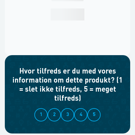
Hvor tilfreds er du med vores
information om dette produkt? (1
= slet ikke tilfreds, 5 = meget
tilfreds)
1
2
3
4
5