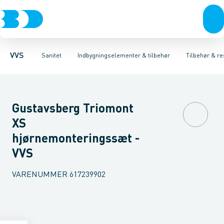
Rør & fittings
Toiletter, sæder og cisterner
Høje Indbygnings elementer
Pressfittings & rør
Lave Indbygnings elementer
Vaske
Kuglehaner & ventiler
Armaturer
Brusere
Baderum
Afløb 
Hjør
VVS
Sanitet
Indbygningselementer & tilbehør
Tilbehør & re
Gustavsberg Triomont
XS
hjørnemonteringssæt -
VVS
VARENUMMER
617239902