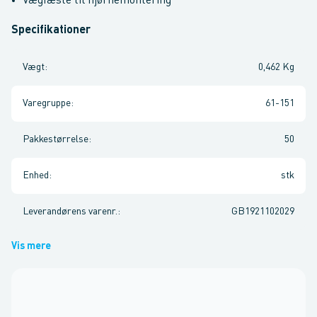
Vægfæste til hjørnemontering
Specifikationer
Vægt
:
0,462 Kg
Varegruppe
:
61-151
Pakkestørrelse
:
50
Enhed
:
stk
Leverandørens varenr.
:
GB1921102029
Vis mere