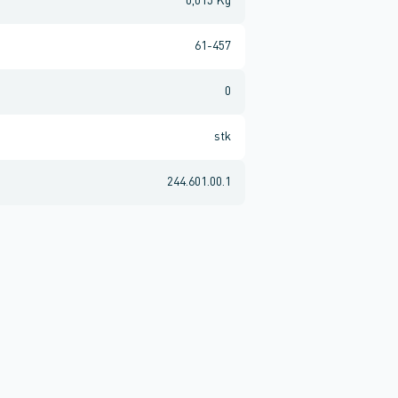
0,015 Kg
61-457
0
stk
244.601.00.1