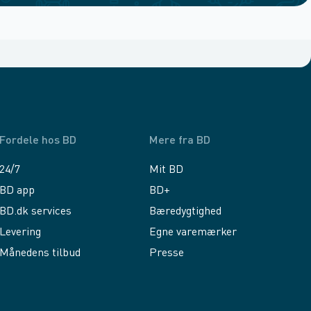
Fordele hos BD
Mere fra BD
24/7
Mit BD
BD app
BD+
BD.dk services
Bæredygtighed
Levering
Egne varemærker
Månedens tilbud
Presse