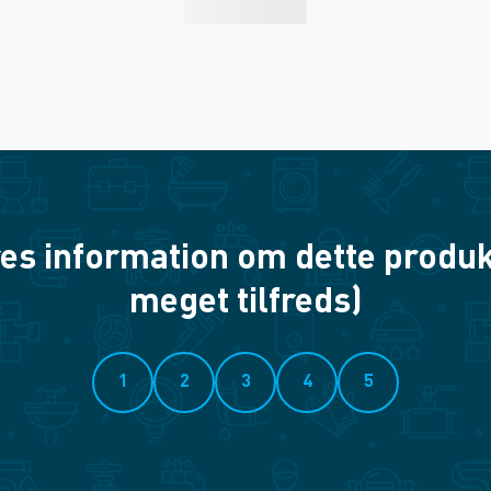
es information om dette produkt? 
meget tilfreds)
1
2
3
4
5