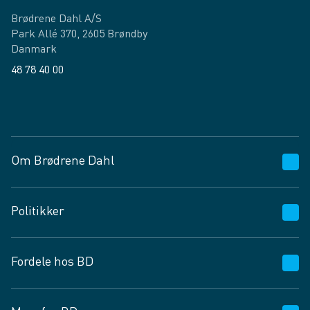
Brødrene Dahl A/S
Park Allé 370, 2605 Brøndby
Danmark
48 78 40 00
Facebook
LinkedIn
Om Brødrene Dahl
Kundeservice
Politikker
Vagttelefon 30 10 89 89
Spørgsmål og svar
Salgs- og leveringsbetingelser
Fordele hos BD
Job og karriere
Privatlivspolitik
Fødevarekontrolrapport
Cookies
24/7