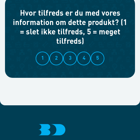
Hvor tilfreds er du med vores
information om dette produkt? (1
= slet ikke tilfreds, 5 = meget
tilfreds)
1
2
3
4
5