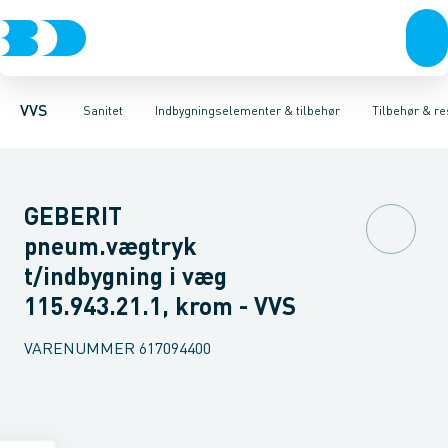
Rør & fittings
Toiletter, sæder og cisterner
Høje Indbygnings elementer
Pressfittings & rør
Lave Indbygnings elementer
Vaske
Kuglehaner & ventiler
Armaturer
Brusere
Baderum
Afløb 
Hjør
VVS
Sanitet
Indbygningselementer & tilbehør
Tilbehør & re
GEBERIT
pneum.vægtryk
t/indbygning i væg
115.943.21.1, krom - VVS
VARENUMMER
617094400