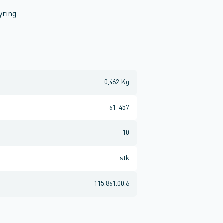
yring
0,462 Kg
61-457
10
stk
115.861.00.6