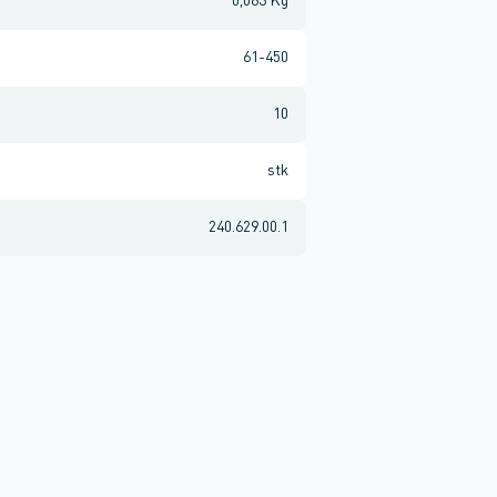
0,083 Kg
61-450
10
stk
240.629.00.1