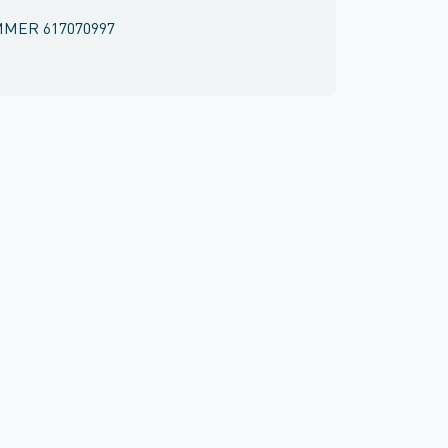
MMER
617070997