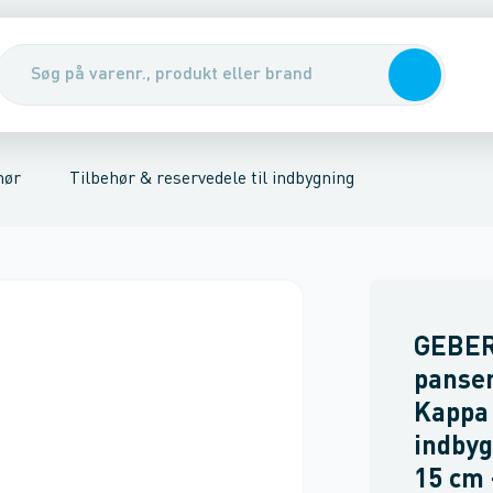
r
derums tilbehør
fløb & gulvafløb
Hjørne Indbygnings elementer
Sanitet
Håndklæde radiatorer
Varme
Isolering
Cisternemoduler
Luft & gas
Indbygningselementer & t
Indbygningscist
Rørophæng
Spr
hør
Tilbehør & reservedele til indbygning
GEBER
panser
Kappa
indbyg
15 cm 