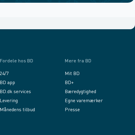
Fordele hos BD
Mere fra BD
24/7
Mit BD
BD app
BD+
BD.dk services
Bæredygtighed
Levering
Egne varemærker
Månedens tilbud
Presse