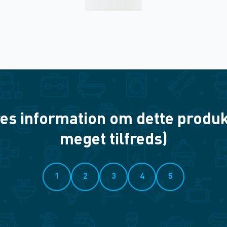
es information om dette produkt? 
meget tilfreds)
1
2
3
4
5