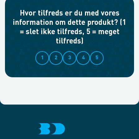
Hvor tilfreds er du med vores
information om dette produkt? (1
= slet ikke tilfreds, 5 = meget
tilfreds)
1
2
3
4
5