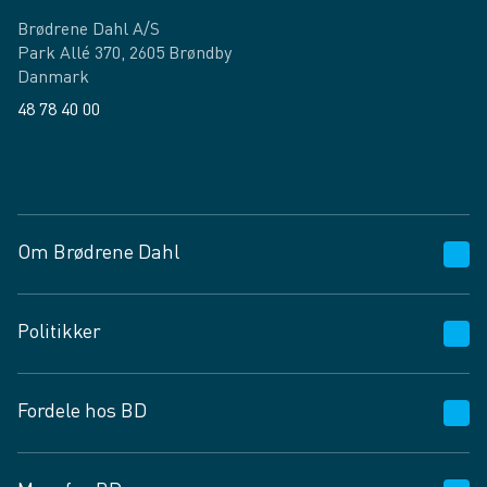
Brødrene Dahl A/S
Park Allé 370, 2605 Brøndby
Danmark
48 78 40 00
Facebook
LinkedIn
Om Brødrene Dahl
Kundeservice
Politikker
Vagttelefon 30 10 89 89
Spørgsmål og svar
Salgs- og leveringsbetingelser
Fordele hos BD
Job og karriere
Privatlivspolitik
Fødevarekontrolrapport
Cookies
24/7