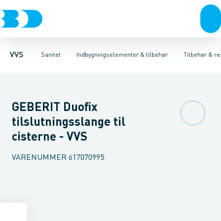
Rør & fittings
Toiletter, sæder og cisterner
Høje Indbygnings elementer
Pressfittings & rør
Lave Indbygnings elementer
Vaske
Kuglehaner & ventiler
Armaturer
Brusere
Baderum
Afløb 
Hjør
VVS
Sanitet
Indbygningselementer & tilbehør
Tilbehør & re
GEBERIT Duofix
tilslutningsslange til
cisterne - VVS
VARENUMMER
617070995