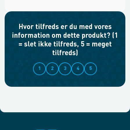
Hvor tilfreds er du med vores
information om dette produkt? (1
= slet ikke tilfreds, 5 = meget
tilfreds)
1
2
3
4
5