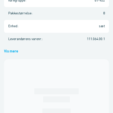
Varegruppe
:
61-452
Pakkestørrelse
:
8
Enhed
:
sæt
Leverandørens varenr.
:
111.064.00.1
Vis mere