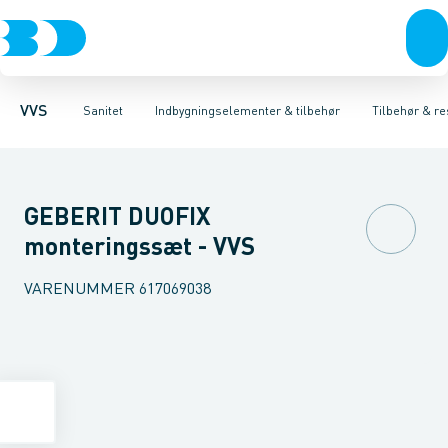
Rør & fittings
Toiletter, sæder og cisterner
Høje Indbygnings elementer
Pressfittings & rør
Lave Indbygnings elementer
Vaske
Kuglehaner & ventiler
Armaturer
Brusere
Baderum
Afløb 
Hjør
VVS
Sanitet
Indbygningselementer & tilbehør
Tilbehør & re
GEBERIT DUOFIX
monteringssæt - VVS
VARENUMMER
617069038