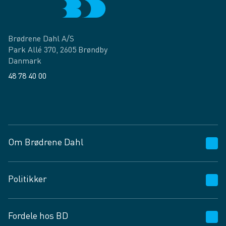
Brødrene Dahl A/S
Park Allé 370, 2605 Brøndby
Danmark
48 78 40 00
Facebook
LinkedIn
Om Brødrene Dahl
Kundeservice
Politikker
Vagttelefon 30 10 89 89
Spørgsmål og svar
Salgs- og leveringsbetingelser
Fordele hos BD
Job og karriere
Privatlivspolitik