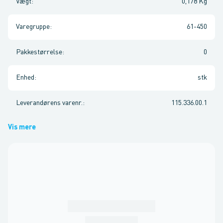
Vægt
:
0,178 Kg
Varegruppe
:
61-450
Pakkestørrelse
:
0
Enhed
:
stk
Leverandørens varenr.
:
115.336.00.1
Vis mere