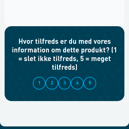
Hvor tilfreds er du med vores
information om dette produkt? (1
= slet ikke tilfreds, 5 = meget
tilfreds)
1
2
3
4
5