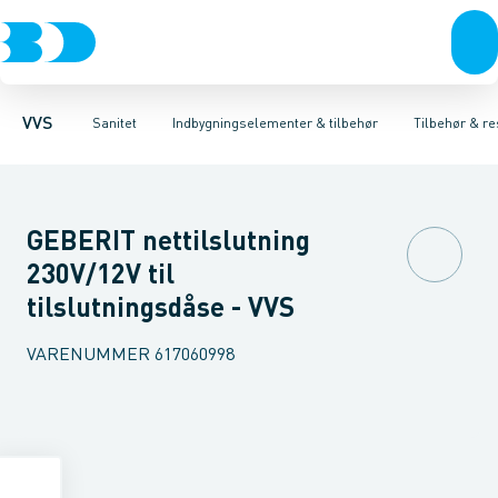
Rør & fittings
Toiletter, sæder og cisterner
Høje Indbygnings elementer
Pressfittings & rør
Lave Indbygnings elementer
Vaske
Kuglehaner & ventiler
Armaturer
Brusere
Baderum
Afløb 
Hjør
VVS
Sanitet
Indbygningselementer & tilbehør
Tilbehør & re
GEBERIT nettilslutning
230V/12V til
tilslutningsdåse - VVS
VARENUMMER
617060998