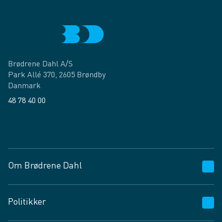
Brødrene Dahl A/S
Park Allé 370, 2605 Brøndby
Danmark
48 78 40 00
Facebook
LinkedIn
Om Brødrene Dahl
Kundeservice
Politikker
Vagttelefon 30 10 89 89