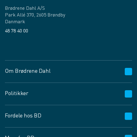
Brødrene Dahl A/S
Park Allé 370, 2605 Brøndby
Danmark
48 78 40 00
Facebook
LinkedIn
Om Brødrene Dahl
Kundeservice
Politikker
Vagttelefon 30 10 89 89
Spørgsmål og svar
Salgs- og leveringsbetingelser
Fordele hos BD
Job og karriere
Privatlivspolitik
Fødevarekontrolrapport
Cookies
24/7