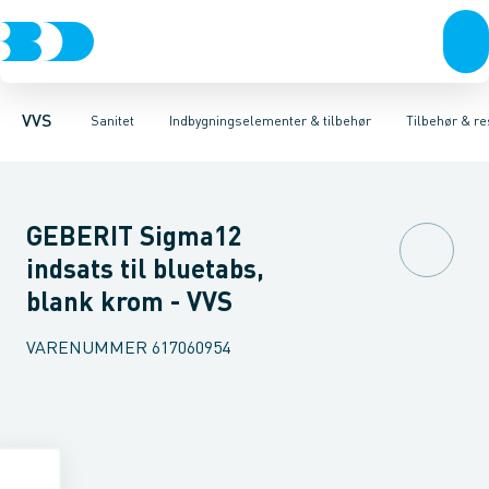
Rør & fittings
Toiletter, sæder og cisterner
Høje Indbygnings elementer
Pressfittings & rør
Lave Indbygnings elementer
Vaske
Kuglehaner & ventiler
Armaturer
Brusere
Baderum
Afløb 
Hjør
VVS
Sanitet
Indbygningselementer & tilbehør
Tilbehør & re
GEBERIT Sigma12
indsats til bluetabs,
blank krom - VVS
VARENUMMER
617060954