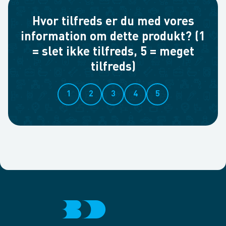
Hvor tilfreds er du med vores
information om dette produkt? (1
= slet ikke tilfreds, 5 = meget
tilfreds)
1
2
3
4
5