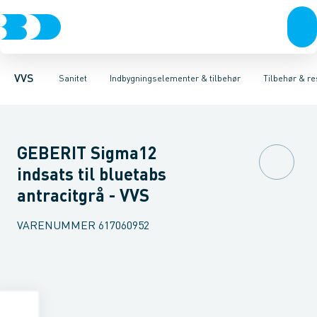
Rør & fittings
Toiletter, sæder og cisterner
Høje Indbygnings elementer
Pressfittings & rør
Lave Indbygnings elementer
Vaske
Kuglehaner & ventiler
Armaturer
Brusere
Baderum
Afløb 
Hjør
VVS
Sanitet
Indbygningselementer & tilbehør
Tilbehør & re
GEBERIT Sigma12
indsats til bluetabs
antracitgrå - VVS
VARENUMMER
617060952