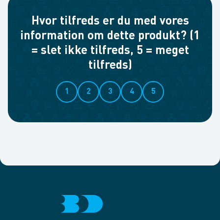
Hvor tilfreds er du med vores
information om dette produkt? (1
= slet ikke tilfreds, 5 = meget
tilfreds)
1
2
3
4
5