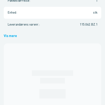
Pakkestørrelse
:
1
Enhed
:
stk
Leverandørens varenr.
:
115.062.BZ.1
Vis mere