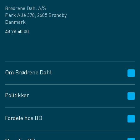
Brødrene Dahl A/S
Park Allé 370, 2605 Brøndby
Danmark
48 78 40 00
Facebook
LinkedIn
Om Brødrene Dahl
Kundeservice
Politikker
Vagttelefon 30 10 89 89
Spørgsmål og svar
Salgs- og leveringsbetingelser
Fordele hos BD
Job og karriere
Privatlivspolitik
Fødevarekontrolrapport
Cookies
24/7