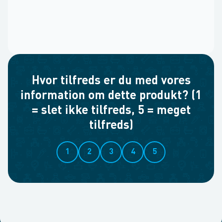
Hvor tilfreds er du med vores
information om dette produkt? (1
= slet ikke tilfreds, 5 = meget
tilfreds)
1
2
3
4
5