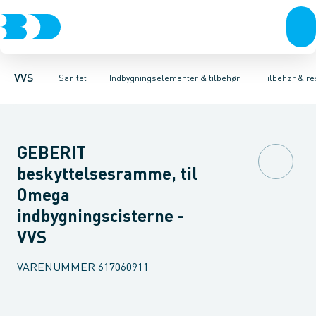
Rør & fittings
Toiletter, sæder og cisterner
Høje Indbygnings elementer
Pressfittings & rør
Lave Indbygnings elementer
Vaske
Kuglehaner & ventiler
Armaturer
Brusere
Baderum
Afløb 
Hjør
VVS
Sanitet
Indbygningselementer & tilbehør
Tilbehør & re
GEBERIT
beskyttelsesramme, til
Omega
indbygningscisterne -
VVS
VARENUMMER
617060911