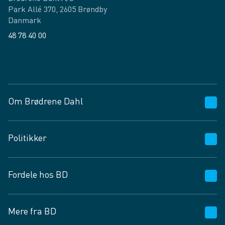
Park Allé 370, 2605 Brøndby
Danmark
48 78 40 00
Facebook
LinkedIn
Om Brødrene Dahl
Kundeservice
Politikker
Vagttelefon 30 10 89 89
Spørgsmål og svar
Salgs- og leveringsbetingelser
Fordele hos BD
Job og karriere
Privatlivspolitik
Fødevarekontrolrapport
Cookies
24/7
Mere fra BD
Vilkår og betingelser
BD app