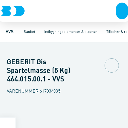
Rør & fittings
Toiletter, sæder og cisterner
Høje Indbygnings elementer
Pressfittings & rør
Lave Indbygnings elementer
Vaske
Kuglehaner & ventiler
Armaturer
Brusere
Baderum
Afløb 
Hjør
VVS
Sanitet
Indbygningselementer & tilbehør
Tilbehør & re
GEBERIT Gis
Spartelmasse (5 Kg)
464.015.00.1 - VVS
VARENUMMER
617034035