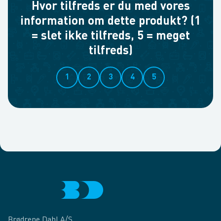
Hvor tilfreds er du med vores
information om dette produkt? (1
= slet ikke tilfreds, 5 = meget
tilfreds)
1
2
3
4
5
Brødrene Dahl A/S