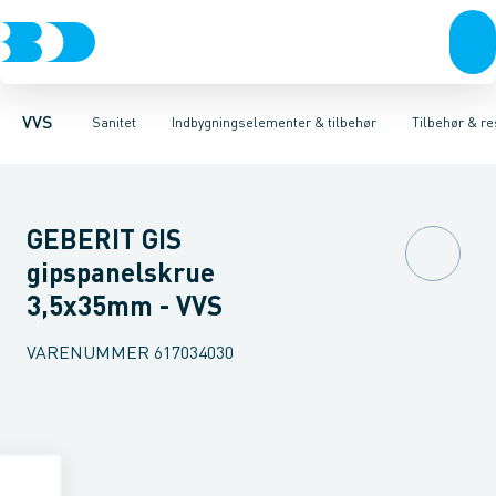
Rør & fittings
Toiletter, sæder og cisterner
Høje Indbygnings elementer
Pressfittings & rør
Lave Indbygnings elementer
Vaske
Kuglehaner & ventiler
Armaturer
Brusere
Baderum
Afløb 
Hjør
VVS
Sanitet
Indbygningselementer & tilbehør
Tilbehør & re
GEBERIT GIS
gipspanelskrue
3,5x35mm - VVS
VARENUMMER
617034030