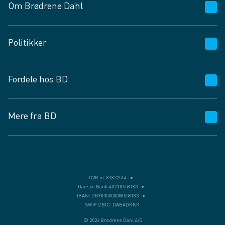
Om Brødrene Dahl
Kundeservice
Politikker
Vagttelefon 30 10 89 89
Spørgsmål og svar
Salgs- og leveringsbetingelser
Fordele hos BD
Job og karriere
Privatlivspolitik
Fødevarekontrolrapport
Cookies
24/7
Mere fra BD
Vilkår og betingelser
BD app
BD.dk services
Mit BD
Levering
BD+
Månedens tilbud
Bæredygtighed
CVR nr. 81822514
Danske Bank 4073 8558183
Egne varemærker
IBAN: DK9830000008558183
SWIFT/BIC: DABADKKK
Presse
© 2026 Brødrene Dahl A/S