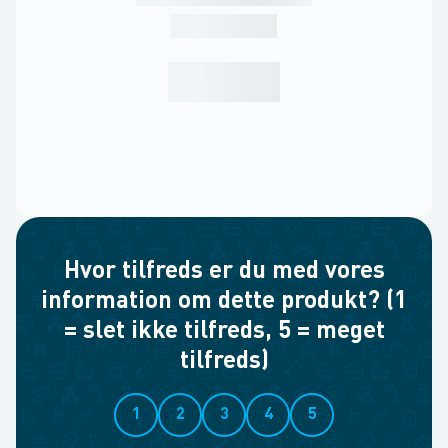
Hvor tilfreds er du med vores
information om dette produkt? (1
= slet ikke tilfreds, 5 = meget
tilfreds)
1
2
3
4
5