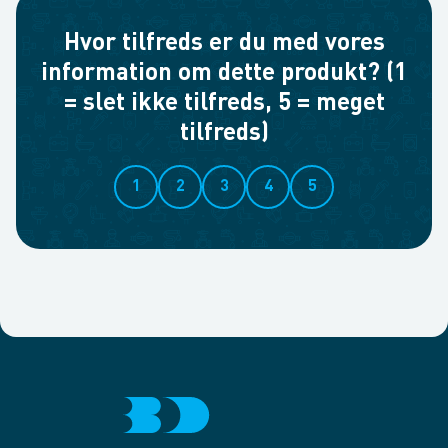
Hvor tilfreds er du med vores
information om dette produkt? (1
= slet ikke tilfreds, 5 = meget
tilfreds)
1
2
3
4
5