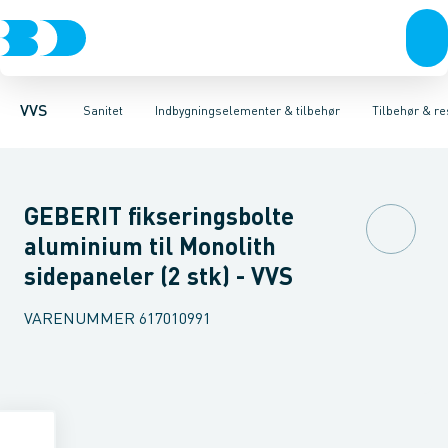
Rør & fittings
Toiletter, sæder og cisterner
Høje Indbygnings elementer
Pressfittings & rør
Lave Indbygnings elementer
Vaske
Kuglehaner & ventiler
Armaturer
Brusere
Baderum
Afløb 
Hjør
VVS
Sanitet
Indbygningselementer & tilbehør
Tilbehør & re
GEBERIT fikseringsbolte
aluminium til Monolith
sidepaneler (2 stk) - VVS
VARENUMMER
617010991