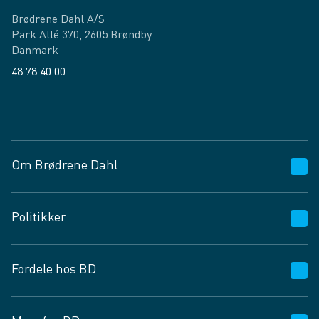
Brødrene Dahl A/S
Park Allé 370, 2605 Brøndby
Danmark
48 78 40 00
Facebook
LinkedIn
Om Brødrene Dahl
Kundeservice
Politikker
Vagttelefon 30 10 89 89
Spørgsmål og svar
Salgs- og leveringsbetingelser
Fordele hos BD
Job og karriere
Privatlivspolitik
Fødevarekontrolrapport
Cookies
24/7