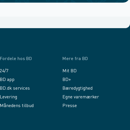
Fordele hos BD
Mere fra BD
24/7
Mit BD
BD app
BD+
BD.dk services
Bæredygtighed
Levering
Egne varemærker
Månedens tilbud
Presse