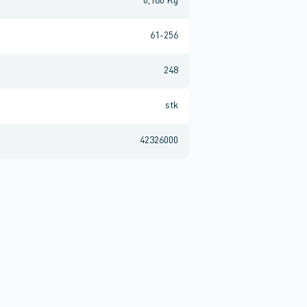
0,160 Kg
61-256
248
stk
42326000