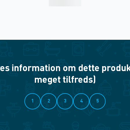
es information om dette produkt? 
meget tilfreds)
1
2
3
4
5