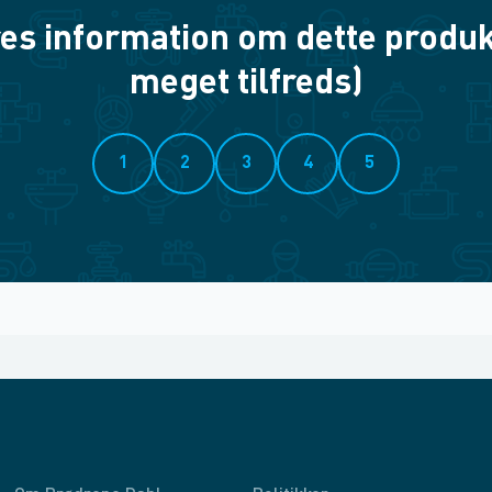
es information om dette produkt? 
meget tilfreds)
1
2
3
4
5