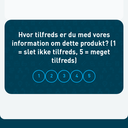
Hvor tilfreds er du med vores
information om dette produkt? (1
= slet ikke tilfreds, 5 = meget
tilfreds)
1
2
3
4
5