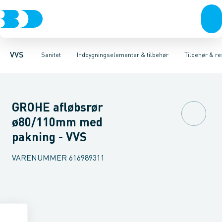
Rør & fittings
Toiletter, sæder og cisterner
Høje Indbygnings elementer
Pressfittings & rør
Lave Indbygnings elementer
Vaske
Kuglehaner & ventiler
Armaturer
Brusere
Baderum
Afløb 
Hjør
VVS
Sanitet
Indbygningselementer & tilbehør
Tilbehør & re
GROHE afløbsrør
ø80/110mm med
pakning - VVS
VARENUMMER
616989311