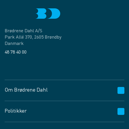
Brødrene Dahl A/S
Park Allé 370, 2605 Brøndby
Danmark
48 78 40 00
Facebook
LinkedIn
Om Brødrene Dahl
Kundeservice
Politikker
Vagttelefon 30 10 89 89
Spørgsmål og svar
Salgs- og leveringsbetingelser