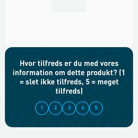
Hvor tilfreds er du med vores
information om dette produkt? (1
= slet ikke tilfreds, 5 = meget
tilfreds)
1
2
3
4
5