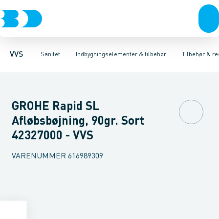
Rør & fittings
Toiletter, sæder og cisterner
Høje Indbygnings elementer
Pressfittings & rør
Lave Indbygnings elementer
Vaske
Kuglehaner & ventiler
Armaturer
Brusere
Baderum
Afløb 
Hjør
VVS
Sanitet
Indbygningselementer & tilbehør
Tilbehør & re
GROHE Rapid SL
Afløbsbøjning, 90gr. Sort
42327000 - VVS
VARENUMMER
616989309