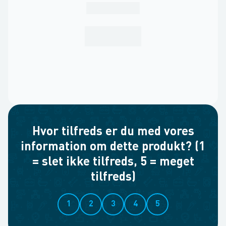
Hvor tilfreds er du med vores
information om dette produkt? (1
= slet ikke tilfreds, 5 = meget
tilfreds)
1
2
3
4
5