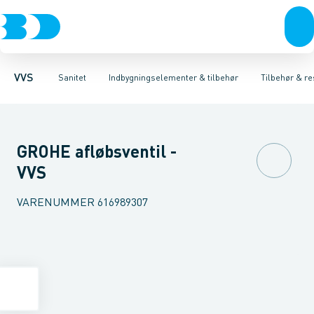
Rør & fittings
Toiletter, sæder og cisterner
Høje Indbygnings elementer
Pressfittings & rør
Lave Indbygnings elementer
Vaske
Kuglehaner & ventiler
Armaturer
Brusere
Baderum
Afløb 
Hjør
VVS
Sanitet
Indbygningselementer & tilbehør
Tilbehør & re
GROHE afløbsventil -
VVS
VARENUMMER
616989307