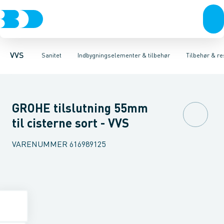
Rør & fittings
Toiletter, sæder og cisterner
Høje Indbygnings elementer
Pressfittings & rør
Lave Indbygnings elementer
Vaske
Kuglehaner & ventiler
Armaturer
Brusere
Baderum
Afløb 
Hjør
VVS
Sanitet
Indbygningselementer & tilbehør
Tilbehør & re
GROHE tilslutning 55mm
til cisterne sort - VVS
VARENUMMER
616989125