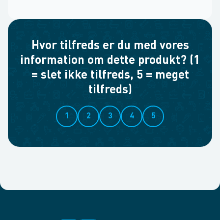
Hvor tilfreds er du med vores
information om dette produkt? (1
= slet ikke tilfreds, 5 = meget
tilfreds)
1
2
3
4
5