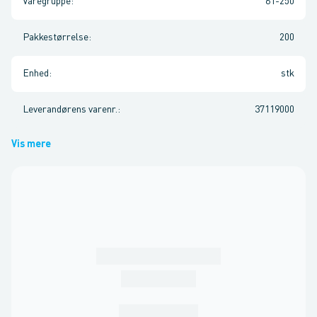
Varegruppe
:
61-250
Pakkestørrelse
:
200
Enhed
:
stk
Leverandørens varenr.
:
37119000
Vis mere