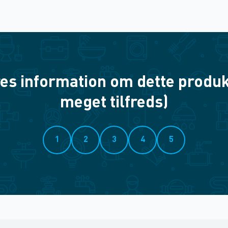
es information om dette produkt? 
meget tilfreds)
1
2
3
4
5