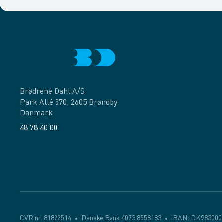
Brødrene Dahl A/S
Park Allé 370, 2605 Brøndby
Danmark
48 78 40 00
Facebook
LinkedIn
CVR nr. 81822514
Danske Bank 4073 8558183
IBAN: DK983000