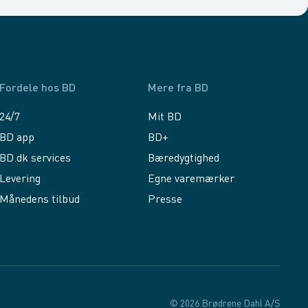
Fordele hos BD
Mere fra BD
24/7
Mit BD
BD app
BD+
BD.dk services
Bæredygtighed
Levering
Egne varemærker
Månedens tilbud
Presse
© 2026 Brødrene Dahl A/S