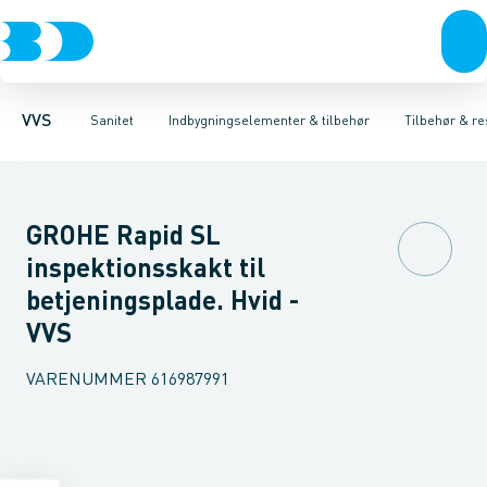
Rør & fittings
Toiletter, sæder og cisterner
Høje Indbygnings elementer
Pressfittings & rør
Lave Indbygnings elementer
Vaske
Kuglehaner & ventiler
Armaturer
Brusere
Baderum
Afløb 
Hjør
VVS
Sanitet
Indbygningselementer & tilbehør
Tilbehør & re
GROHE Rapid SL
inspektionsskakt til
betjeningsplade. Hvid -
VVS
VARENUMMER
616987991