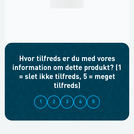
Hvor tilfreds er du med vores
information om dette produkt? (1
= slet ikke tilfreds, 5 = meget
tilfreds)
1
2
3
4
5