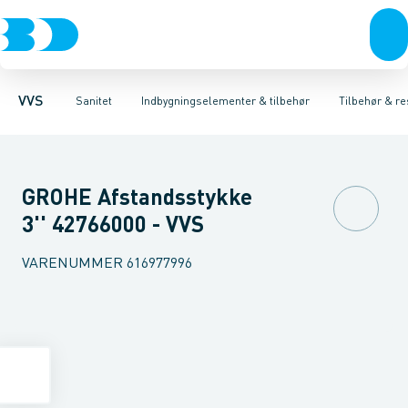
Rør & fittings
Toiletter, sæder og cisterner
Høje Indbygnings elementer
Pressfittings & rør
Lave Indbygnings elementer
Vaske
Kuglehaner & ventiler
Armaturer
Brusere
Baderum
Afløb 
Hjør
VVS
Sanitet
Indbygningselementer & tilbehør
Tilbehør & re
GROHE Afstandsstykke
3'' 42766000 - VVS
VARENUMMER
616977996