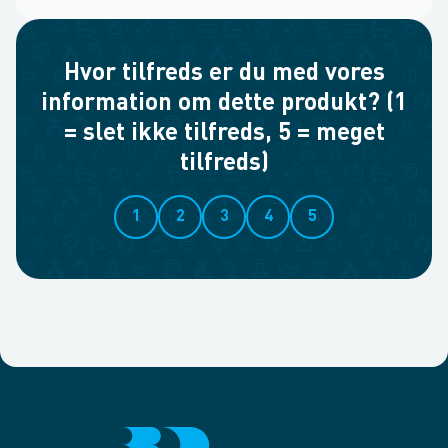
Hvor tilfreds er du med vores
information om dette produkt? (1
= slet ikke tilfreds, 5 = meget
tilfreds)
1
2
3
4
5