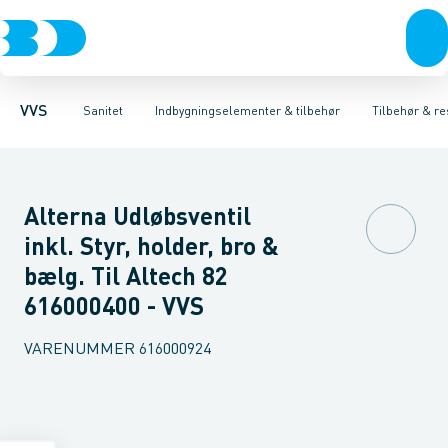
Rør & fittings
Toiletter, sæder og cisterner
Høje Indbygnings elementer
Pressfittings & rør
Lave Indbygnings elementer
Vaske
Kuglehaner & ventiler
Armaturer
Brusere
Baderum
Afløb 
Hjør
VVS
Sanitet
Indbygningselementer & tilbehør
Tilbehør & re
Alterna Udløbsventil
inkl. Styr, holder, bro &
bælg. Til Altech 82
616000400 - VVS
VARENUMMER
616000924