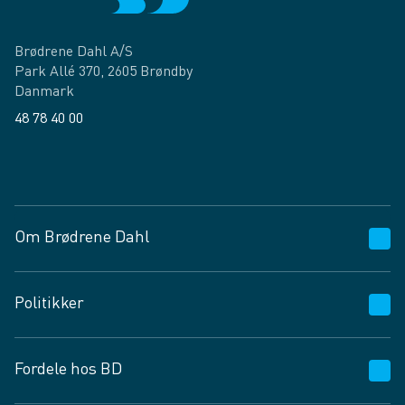
Brødrene Dahl A/S
Park Allé 370, 2605 Brøndby
Danmark
48 78 40 00
Facebook
LinkedIn
Om Brødrene Dahl
Kundeservice
Politikker
Vagttelefon 30 10 89 89
Spørgsmål og svar
Salgs- og leveringsbetingelser
Fordele hos BD
Job og karriere
Privatlivspolitik
Fødevarekontrolrapport