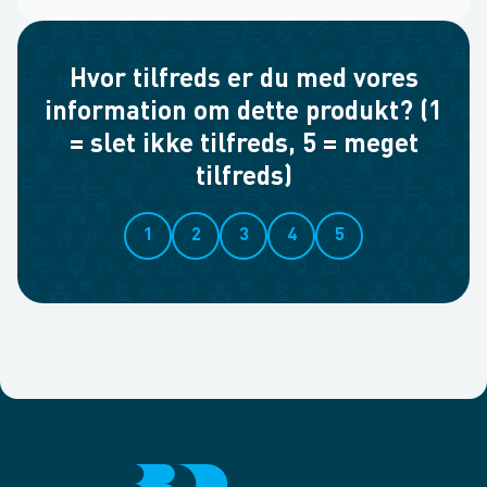
Hvor tilfreds er du med vores
information om dette produkt? (1
= slet ikke tilfreds, 5 = meget
tilfreds)
1
2
3
4
5