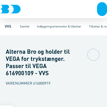
Rør & fittings
Toiletter, sæder og cisterner
Høje Indbygnings elementer
Pressfittings & rør
Lave Indbygnings elementer
Vaske
Kuglehaner & ventiler
Armaturer
Brusere
Baderum
Afløb 
Hjør
VVS
Sanitet
Indbygningselementer & tilbehør
Tilbehør & re
Alterna Bro og holder til
VEGA for trykstænger.
Passer til VEGA
616900109 - VVS
VARENUMMER
616000919