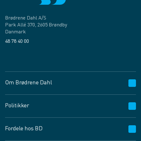
Brødrene Dahl A/S
Park Allé 370, 2605 Brøndby
Danmark
48 78 40 00
Facebook
LinkedIn
Om Brødrene Dahl
Kundeservice
Politikker
Vagttelefon 30 10 89 89
Spørgsmål og svar
Salgs- og leveringsbetingelser
Fordele hos BD
Job og karriere
Privatlivspolitik
Fødevarekontrolrapport