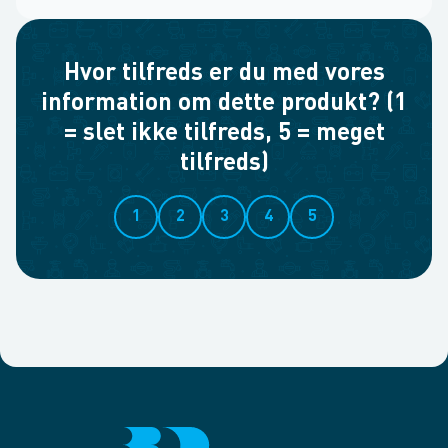
Hvor tilfreds er du med vores
information om dette produkt? (1
= slet ikke tilfreds, 5 = meget
tilfreds)
1
2
3
4
5