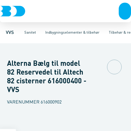
Rør & fittings
Toiletter, sæder og cisterner
Høje Indbygnings elementer
Pressfittings & rør
Lave Indbygnings elementer
Vaske
Kuglehaner & ventiler
Armaturer
Brusere
Baderum
Afløb 
Hjør
VVS
Sanitet
Indbygningselementer & tilbehør
Tilbehør & re
Alterna Bælg til model
82 Reservedel til Altech
82 cisterner 616000400 -
VVS
VARENUMMER
616000902