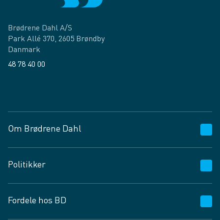
Brødrene Dahl A/S
Park Allé 370, 2605 Brøndby
Danmark
48 78 40 00
Facebook
LinkedIn
Om Brødrene Dahl
Kundeservice
Politikker
Vagttelefon 30 10 89 89
Spørgsmål og svar
Salgs- og leveringsbetingelser
Fordele hos BD
Job og karriere
Privatlivspolitik
Fødevarekontrolrapport