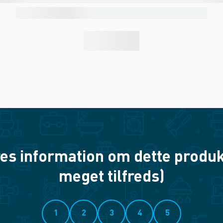
es information om dette produkt? 
meget tilfreds)
1
2
3
4
5