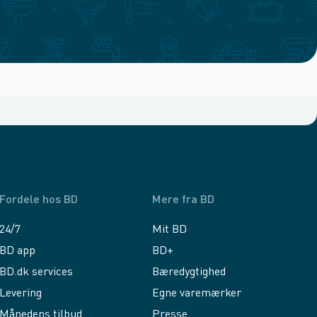
Fordele hos BD
Mere fra BD
24/7
Mit BD
BD app
BD+
BD.dk services
Bæredygtighed
Levering
Egne varemærker
Månedens tilbud
Presse