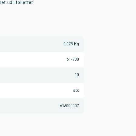
t ud i toilettet
0,075 Kg
61-700
10
stk
616000007