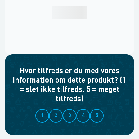
Hvor tilfreds er du med vores
information om dette produkt? (1
= slet ikke tilfreds, 5 = meget
tilfreds)
1
2
3
4
5