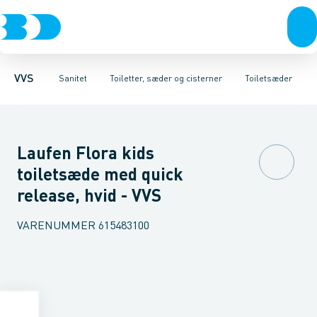
Rør & fittings
Toiletter, sæder og cisterner
Gulvstående toiletter
Pressfittings & rør
Væghængte skåle
Vaske
Kuglehaner & ventiler
Armaturer
Væghængte toiletter
Brusere
Baderum
Afløb 
D
VVS
Sanitet
Toiletter, sæder og cisterner
Toiletsæder
Laufen Flora kids
toiletsæde med quick
release, hvid - VVS
VARENUMMER
615483100