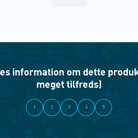
es information om dette produkt? 
meget tilfreds)
1
2
3
4
5