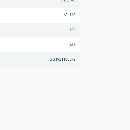
0,250 Kg
60-160
400
stk
GB1921100372