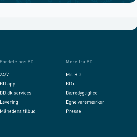
Fordele hos BD
Mere fra BD
24/7
Mit BD
BD app
BD+
BD.dk services
Bæredygtighed
Levering
Egne varemærker
Månedens tilbud
Presse