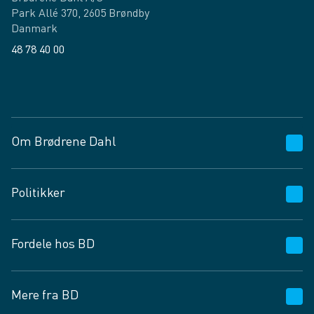
Park Allé 370, 2605 Brøndby
Danmark
48 78 40 00
Facebook
LinkedIn
Om Brødrene Dahl
Kundeservice
Politikker
Vagttelefon 30 10 89 89
Spørgsmål og svar
Salgs- og leveringsbetingelser
Fordele hos BD
Job og karriere
Privatlivspolitik
Fødevarekontrolrapport
Cookies
24/7
Mere fra BD
Vilkår og betingelser
BD app