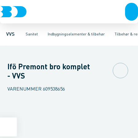
Rør & fittings
Toiletter, sæder og cisterner
Høje Indbygnings elementer
Pressfittings & rør
Lave Indbygnings elementer
Vaske
Kuglehaner & ventiler
Armaturer
Brusere
Baderum
Afløb 
Hjør
VVS
Sanitet
Indbygningselementer & tilbehør
Tilbehør & re
Ifö Premont bro komplet
- VVS
VARENUMMER
609538656