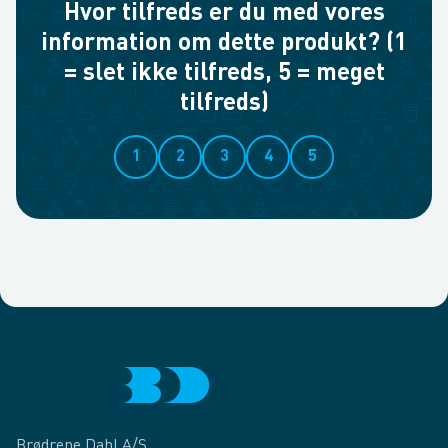
Hvor tilfreds er du med vores
information om dette produkt? (1
= slet ikke tilfreds, 5 = meget
tilfreds)
1
2
3
4
5
Brødrene Dahl A/S