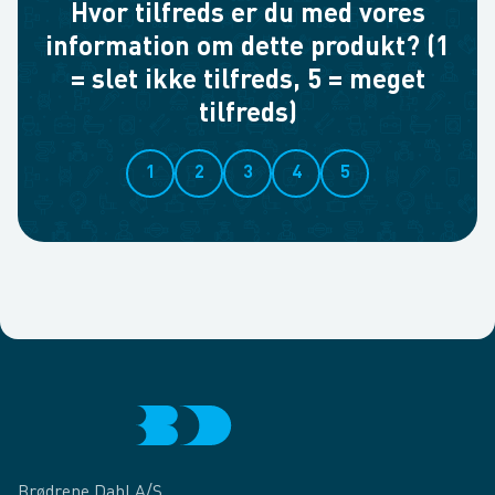
Hvor tilfreds er du med vores
information om dette produkt? (1
= slet ikke tilfreds, 5 = meget
tilfreds)
1
2
3
4
5
Brødrene Dahl A/S