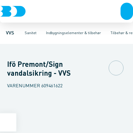
Rør & fittings
Toiletter, sæder og cisterner
Høje Indbygnings elementer
Pressfittings & rør
Lave Indbygnings elementer
Vaske
Kuglehaner & ventiler
Armaturer
Brusere
Baderum
Afløb 
Hjør
VVS
Sanitet
Indbygningselementer & tilbehør
Tilbehør & re
Ifö Premont/Sign
vandalsikring - VVS
VARENUMMER
609461622