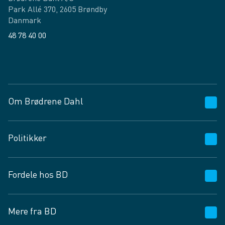
Park Allé 370, 2605 Brøndby
Danmark
48 78 40 00
Facebook
LinkedIn
Om Brødrene Dahl
Kundeservice
Politikker
Vagttelefon 30 10 89 89
Spørgsmål og svar
Salgs- og leveringsbetingelser
Fordele hos BD
Job og karriere
Privatlivspolitik
Fødevarekontrolrapport
Cookies
24/7
Mere fra BD
Vilkår og betingelser
BD app