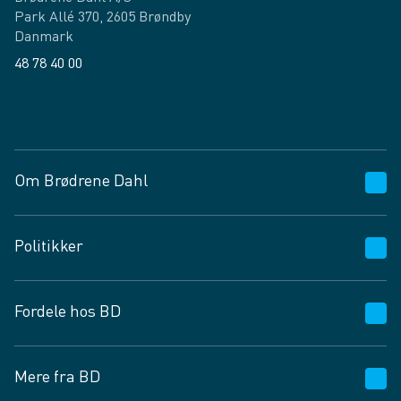
Park Allé 370, 2605 Brøndby
Danmark
48 78 40 00
Facebook
LinkedIn
Om Brødrene Dahl
Kundeservice
Politikker
Vagttelefon 30 10 89 89
Spørgsmål og svar
Salgs- og leveringsbetingelser
Fordele hos BD
Job og karriere
Privatlivspolitik
Fødevarekontrolrapport
Cookies
24/7
Mere fra BD
Vilkår og betingelser
BD app