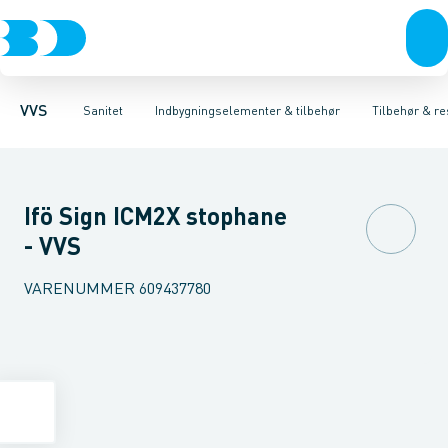
Rør & fittings
Toiletter, sæder og cisterner
Høje Indbygnings elementer
Pressfittings & rør
Lave Indbygnings elementer
Vaske
Kuglehaner & ventiler
Armaturer
Brusere
Baderum
Afløb 
Hjør
VVS
Sanitet
Indbygningselementer & tilbehør
Tilbehør & re
Ifö Sign ICM2X stophane
- VVS
VARENUMMER
609437780