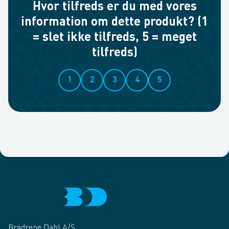
Hvor tilfreds er du med vores
information om dette produkt? (1
= slet ikke tilfreds, 5 = meget
tilfreds)
1
2
3
4
5
Brødrene Dahl A/S