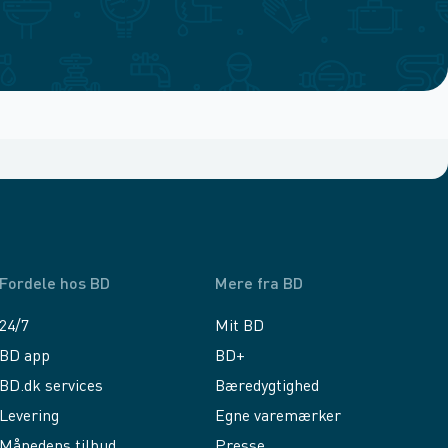
Fordele hos BD
Mere fra BD
24/7
Mit BD
BD app
BD+
BD.dk services
Bæredygtighed
Levering
Egne varemærker
Månedens tilbud
Presse