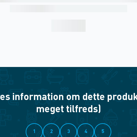
es information om dette produkt? 
meget tilfreds)
1
2
3
4
5