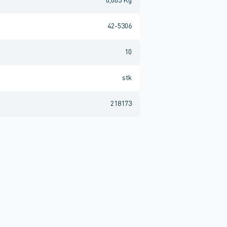
0,003 Kg
42-5306
10
stk
218173