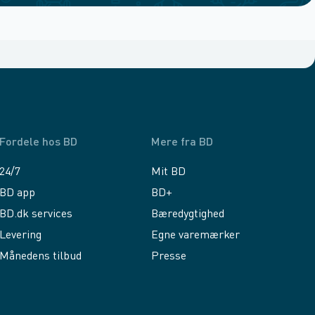
Fordele hos BD
Mere fra BD
24/7
Mit BD
BD app
BD+
BD.dk services
Bæredygtighed
Levering
Egne varemærker
Månedens tilbud
Presse