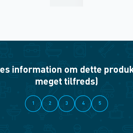
es information om dette produkt? 
meget tilfreds)
1
2
3
4
5